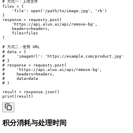
# 方式一：上传文件

files = {

    'file': open('/path/to/image.jpg', 'rb')

}

response = requests.post(

    'https://api.aluo.ai/api/remove-bg',

    headers=headers,

    files=files

)

# 方式二：使用 URL

# data = {

#     'imageUrl': 'https://example.com/product.jpg'

# }

# response = requests.post(

#     'https://api.aluo.ai/api/remove-bg',

#     headers=headers,

#     data=data

# )

result = response.json()

print(result)
积分消耗与处理时间