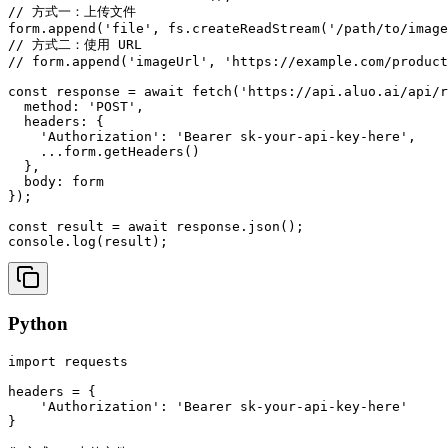
// 方式一：上传文件

form.append('file', fs.createReadStream('/path/to/image
// 方式二：使用 URL

// form.append('imageUrl', 'https://example.com/product
const response = await fetch('https://api.aluo.ai/api/r
  method: 'POST',

  headers: {

    'Authorization': 'Bearer sk-your-api-key-here',

    ...form.getHeaders()

  },

  body: form

});

const result = await response.json();

console.log(result);
Python
import requests

headers = {

    'Authorization': 'Bearer sk-your-api-key-here'

}
