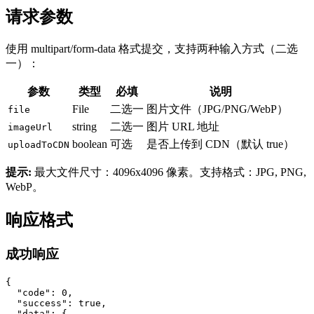
请求参数
使用 multipart/form-data 格式提交，支持两种输入方式（二选
一）：
参数
类型
必填
说明
File
二选一
图片文件（JPG/PNG/WebP）
file
string
二选一
图片 URL 地址
imageUrl
boolean
可选
是否上传到 CDN（默认 true）
uploadToCDN
提示
:
最大文件尺寸：4096x4096 像素。支持格式：JPG, PNG,
WebP。
响应格式
成功响应
{

  "code": 0,

  "success": true,

  "data": {
