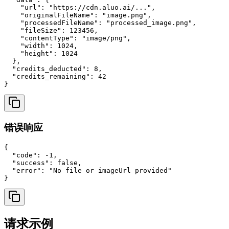
    "url": "https://cdn.aluo.ai/...",

    "originalFileName": "image.png",

    "processedFileName": "processed_image.png",

    "fileSize": 123456,

    "contentType": "image/png",

    "width": 1024,

    "height": 1024

  },

  "credits_deducted": 8,

  "credits_remaining": 42

}
错误响应
{

  "code": -1,

  "success": false,

  "error": "No file or imageUrl provided"

}
请求示例