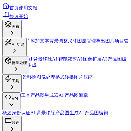
首页
使用文档
快速开始
画布
概述
插入图片
添加文本
背景
调整尺寸
图层管理
导出图片
项目管
AI 功能
理
AI 设计助手
AI 背景移除
AI 智能裁剪
AI 图像扩展
AI 产品图编
批量处理
辑
AI 产品图生成
概述
AI 背景移除
图像处理
格式转换
图片压缩
工具
背景移除工具
产品图生成器
AI 产品图编辑
API
概述
身份认证
AI 背景移除
产品图生成
AI 产品图编辑
账户