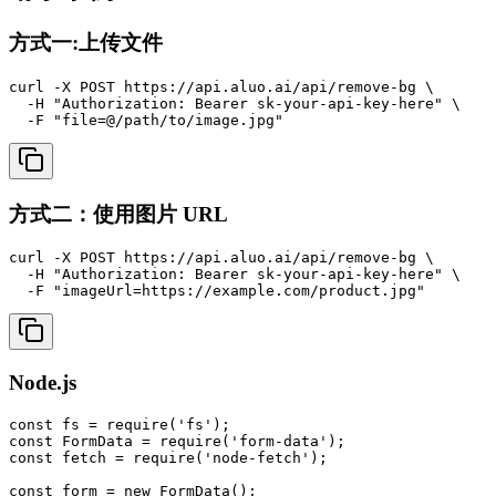
方式一:上传文件
curl -X POST https://api.aluo.ai/api/remove-bg \

  -H "Authorization: Bearer sk-your-api-key-here" \

  -F "file=@/path/to/image.jpg"
方式二：使用图片 URL
curl -X POST https://api.aluo.ai/api/remove-bg \

  -H "Authorization: Bearer sk-your-api-key-here" \

  -F "imageUrl=https://example.com/product.jpg"
Node.js
const fs = require('fs');

const FormData = require('form-data');

const fetch = require('node-fetch');

const form = new FormData();
